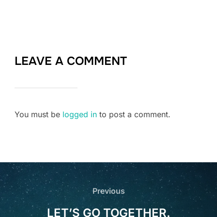
LEAVE A COMMENT
You must be
logged in
to post a comment.
Post
navigation
Previous
Previous
LET’S GO TOGETHER.