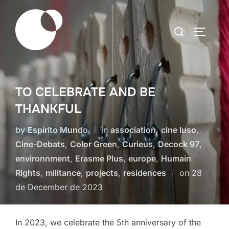
Skip
to
Search
TOGGLE
content
for:
TO CELEBRATE AND BE
THANKFUL
by
Espírito Mundo
in
association
,
cine luso
,
Cine-Debats
,
Color Green
,
Curieus
,
Decock 97
,
environnment
,
Erasme Plus
,
europe
,
Humain
Posted
Rights
,
militance
,
projects
,
residences
on
28
on
de December de 2023
In 2023, we celebrate the 5th anniversary of the