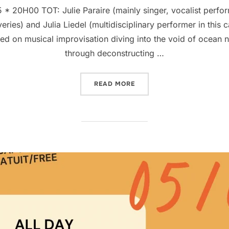
0H00 TOT: Julie Paraire (mainly singer, vocalist perfo
eries) and Julia Liedel (multidisciplinary performer in this 
 on musical improvisation diving into the void of ocean nar
through deconstructing …
“TOT PERFORMANCE”
READ MORE