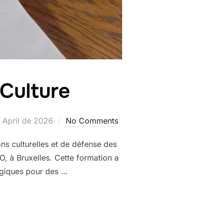
Culture
ed
 April de 2026
No Comments
ons culturelles et de défense des
, à Bruxelles. Cette formation a
égiques pour des …
S AND CULTURE”