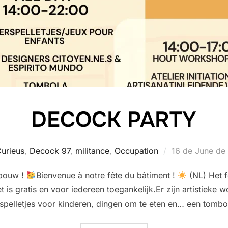
DECOCK PARTY
Posted
urieus
,
Decock 97
,
militance
,
Occupation
16 de June de
on
ebouw !
Bienvenue à notre fête du bâtiment !
(NL) Het f
t is gratis en voor iedereen toegankelijk.Er zijn artistie
, spelletjes voor kinderen, dingen om te eten en… een tombo