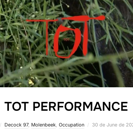
TOT PERFORMANCE
Posted
Decock 97
,
Molenbeek
,
Occupation
30 de June de 20
on