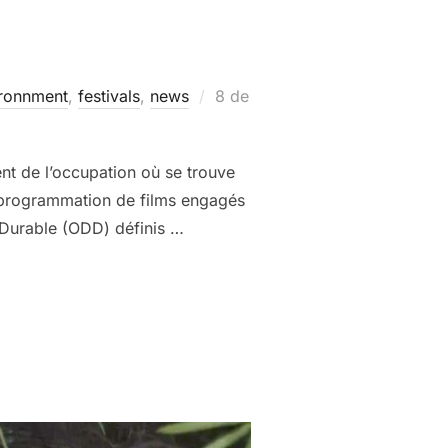
Posted
ronnment
,
festivals
,
news
8 de
on
t de l’occupation où se trouve
e programmation de films engagés
 Durable (ODD) définis …