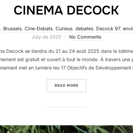
CINEMA DECOCK
n
,
Brussels
,
Cine-Debats
,
Curieus
,
debates
,
Decock 97
,
envi
July de 2025
No Comments
ma Decock se tiendra du 21 au 24 août 2025 dans le bâtimen
ènement est gratuit et ouvert à tout le monde. À travers un
vénement met en lumière les 17 Objectifs de Développement
“CINEMA DECOCK”
READ MORE