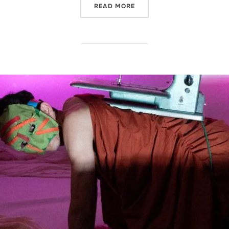
“DECOCK PARTY”
READ MORE