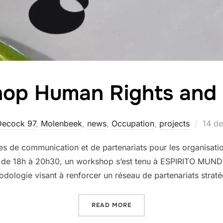
op Human Rights and 
Post
Decock 97
,
Molenbeek
,
news
,
Occupation
,
projects
14 de
on
gies de communication et de partenariats pour les organisati
, de 18h à 20h30, un workshop s’est tenu à ESPIRITO MUNDO
dologie visant à renforcer un réseau de partenariats strat
“WORKSHOP HUMAN RIGHT
READ MORE