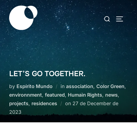
Skip
to
Search
TOGGLE
content
for:
LET’S GO TOGETHER.
by
Espírito Mundo
in
association
,
Color Green
,
environnment
,
featured
,
Humain Rights
,
news
,
Posted
projects
,
residences
on
27 de December de
on
2023