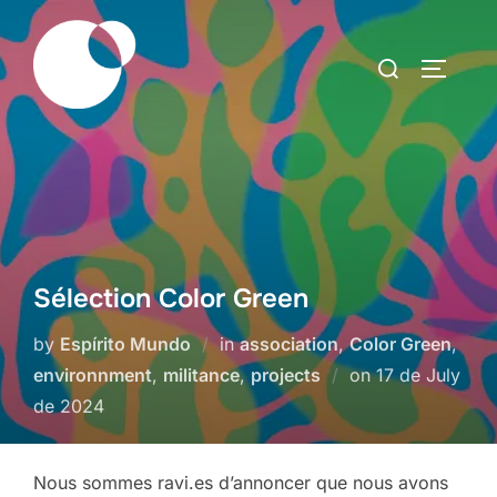
Skip
to
Search
TOGGLE
content
for:
Sélection Color Green
by
Espírito Mundo
in
association
,
Color Green
,
Posted
environnment
,
militance
,
projects
on
17 de July
on
de 2024
Nous sommes ravi.es d’annoncer que nous avons