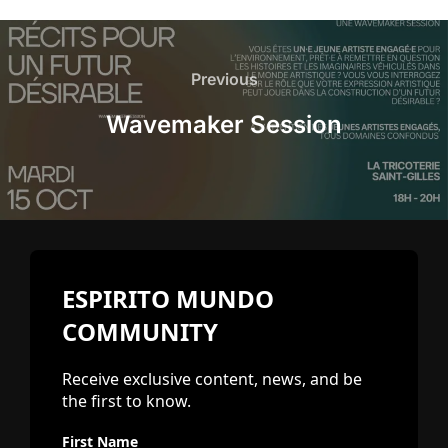
Post
navigation
Previous
Previous
Wavemaker Session