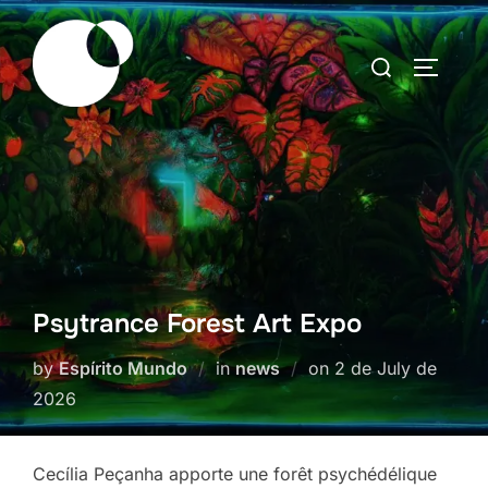
Skip
to
Search
TOGGLE
content
for:
Psytrance Forest Art Expo
Posted
by
Espírito Mundo
in
news
on
2 de July de
on
2026
Cecília Peçanha apporte une forêt psychédélique