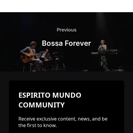
Post
navigation
Previous
Previous
Bossa Forever