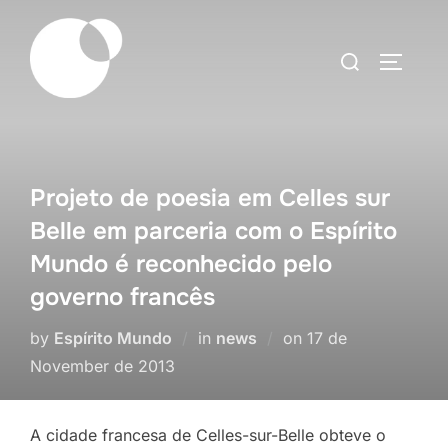
Skip
to
Search
TOGGLE
content
for:
Projeto de poesia em Celles sur
Belle em parceria com o Espírito
Mundo é reconhecido pelo
governo francês
Posted
by
Espírito Mundo
in
news
on
17 de
on
November de 2013
A cidade francesa de Celles-sur-Belle obteve o