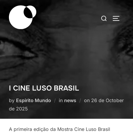
Skip
to
Search
TOGGLE
content
for:
I CINE LUSO BRASIL
Posted
by
Espírito Mundo
in
news
on
26 de October
on
de 2025
A primeira edição da Mostra Cine Luso Brasil