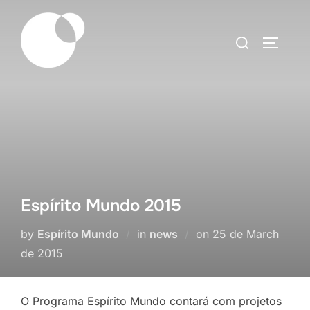
Skip
to
Search
TOGGLE
content
for:
Espírito Mundo 2015
Posted
by
Espírito Mundo
in
news
on
25 de March
on
de 2015
O Programa Espírito Mundo contará com projetos