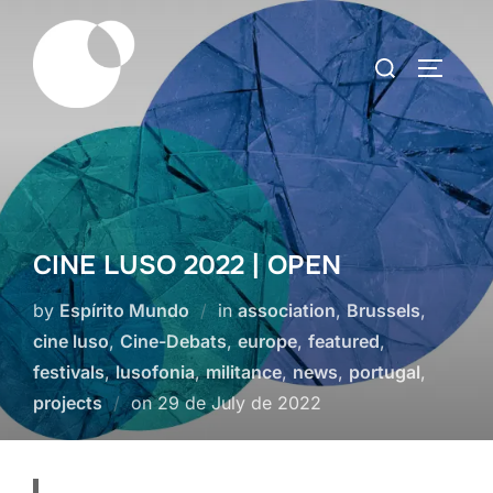
Skip
to
Search
TOGGLE
content
for:
CINE LUSO 2022 | OPEN
by
Espírito Mundo
in
association
,
Brussels
,
cine luso
,
Cine-Debats
,
europe
,
featured
,
festivals
,
lusofonia
,
militance
,
news
,
portugal
,
Posted
projects
on
29 de July de 2022
on